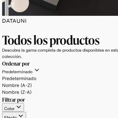
DATAUNI
Data.Uni celebra il
Todos los productos
bianco e il nero,
Descubra la gama completa de productos disponibles en est
colección.
espressione pura dell
Ordenar por
Predeterminado
materia e
Predeterminado
Nombre (A-Z)
dell’equilibrio tra luce
Nombre (Z-A)
Filtrar por
e profondità.
Color
Efecto