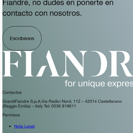
Fiandre, no dudes en ponerte en
contacto con nosotros.
Escríbenos
Contactos
GranitiFiandre S.p.A. Via Radici Nord, 112 – 42014 Castellarano
(Reggio Emilia) – Italy Tel: 0536 819611
Permisos
Nota Legal