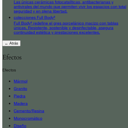
Las únicas cerámicas fotocatalíticas, antibacterianas y
antivirales del mundo que permiten vivir los espacios con total
seguridad y en plena libertad.
colecciones Full Body³
Full Body³ redefine el gres porcelánico macizo con tablas
únicas. Resistente, sostenible y desinfectable, asegura
continuidad estética y prestaciones excelentes.
← Atrás
Efectos
Efectos
Mármol
Granito
Piedra
Madera
Cemento/Resina
Monocromático
Diseño