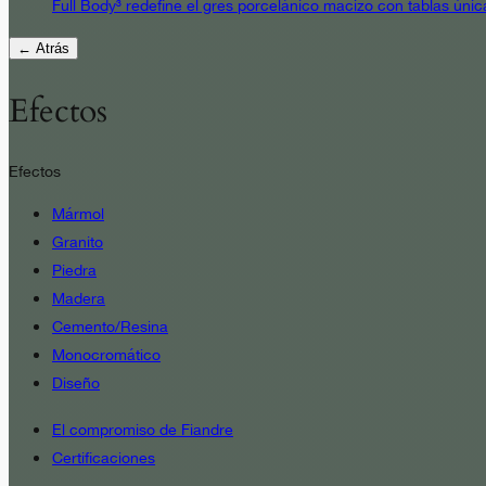
Full Body³ redefine el gres porcelánico macizo con tablas únic
← Atrás
Efectos
Efectos
Mármol
Granito
Piedra
Madera
Cemento/Resina
Monocromático
Diseño
El compromiso de Fiandre
Certificaciones