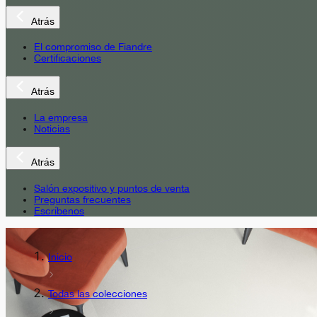
Atrás
El compromiso de Fiandre
Certificaciones
Atrás
La empresa
Noticias
Atrás
Salón expositivo y puntos de venta
Preguntas frecuentes
Escríbenos
Inicio
Todas las colecciones