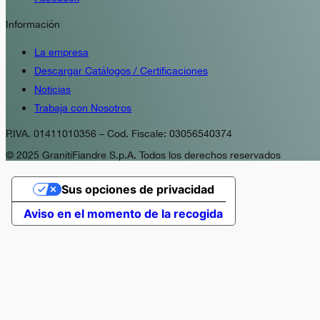
Información
La empresa
Descargar Catálogos / Certificaciones
Noticias
Trabaja con Nosotros
P.IVA. 01411010356 – Cod. Fiscale: 03056540374
© 2025 GranitiFiandre S.p.A. Todos los derechos reservados
Sus opciones de privacidad
Aviso en el momento de la recogida