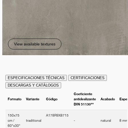
View available textures
ESPECIFICACIONES TÉCNICAS
CERTIFICACIONES
DESCARGAS Y CATÁLOGOS
Coeficiente
Formato
Variante
Código
antideslizante
Acabado
Espe
DIN 51130**
150x75
A178R9X8715
cm /
traditional
-
natural
8 m
60"x30"