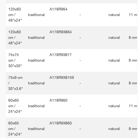
120x60
A178R964
cm /
traditional
-
natural
11 m
48"x24"
120x60
A178R9X864
cm /
traditional
-
natural
8 m
48"x24"
75x75
A178R9X877
cm /
traditional
-
natural
8 m
30"x30"
75x9 cm
A178R9X8759
/
traditional
-
natural
8 m
30"x3.6"
60x60
A178R960
cm /
traditional
-
natural
11 m
24"x24"
60x60
A178R9X860
cm /
traditional
-
natural
8 m
24"x24"