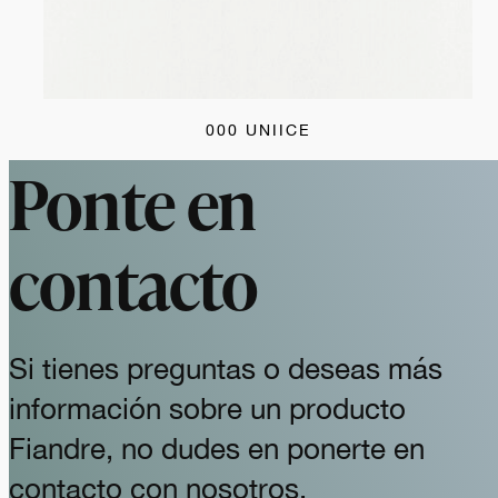
000 UNIICE
Ponte en
contacto
Si tienes preguntas o deseas más
información sobre un producto
Fiandre, no dudes en ponerte en
contacto con nosotros.