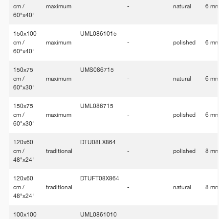
cm /
maximum
-
natural
6 m
60"x40"
150x100
UML0861015
cm /
maximum
-
polished
6 m
60"x40"
150x75
UMS086715
cm /
maximum
-
natural
6 m
60"x30"
150x75
UML086715
cm /
maximum
-
polished
6 m
60"x30"
120x60
DTU08LX864
cm /
traditional
-
polished
8 m
48"x24"
120x60
DTUFT08X864
cm /
traditional
-
natural
8 m
48"x24"
100x100
UML0861010