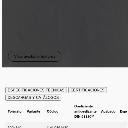
View available textures
ESPECIFICACIONES TÉCNICAS
CERTIFICACIONES
DESCARGAS Y CATÁLOGOS
Coeficiente
Formato
Variante
Código
antideslizante
Acabado
Espe
DIN 51130**
300x150
UML0861530