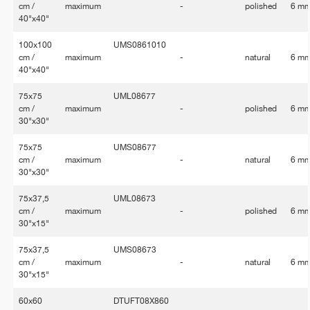
cm /
maximum
-
polished
6 m
40"x40"
100x100
UMS0861010
cm /
maximum
-
natural
6 m
40"x40"
75x75
UML08677
cm /
maximum
-
polished
6 m
30"x30"
75x75
UMS08677
cm /
maximum
-
natural
6 m
30"x30"
75x37,5
UML08673
cm /
maximum
-
polished
6 m
30"x15"
75x37,5
UMS08673
cm /
maximum
-
natural
6 m
30"x15"
60x60
DTUFT08X860