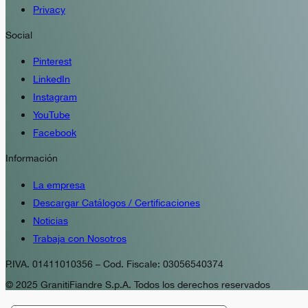
Privacy
Social
Pinterest
LinkedIn
Instagram
YouTube
Facebook
Información
La empresa
Descargar Catálogos / Certificaciones
Noticias
Trabaja con Nosotros
P.IVA. 01411010356 – Cod. Fiscale: 03056540374
© 2025 GranitiFiandre S.p.A. Todos los derechos reservados