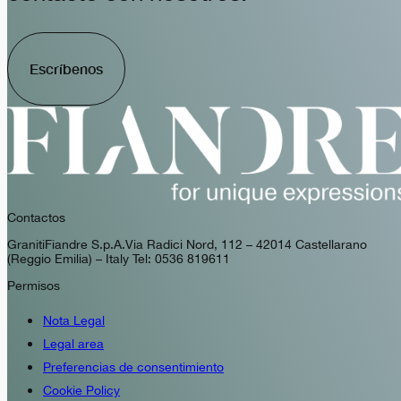
Escríbenos
Contactos
GranitiFiandre S.p.A. Via Radici Nord, 112 – 42014 Castellarano
(Reggio Emilia) – Italy Tel: 0536 819611
Permisos
Nota Legal
Legal area
Preferencias de consentimiento
Cookie Policy