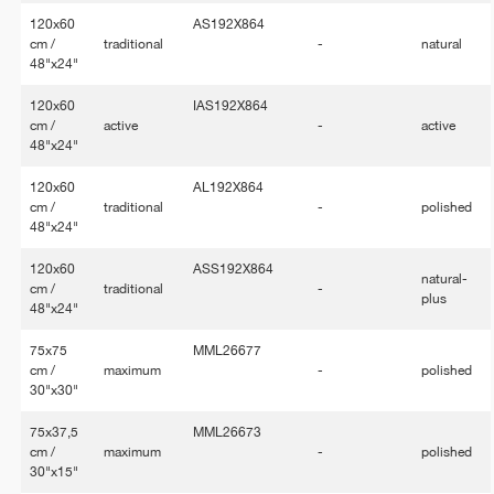
120x60
AS192X864
cm /
traditional
-
natural
48"x24"
120x60
IAS192X864
cm /
active
-
active
48"x24"
120x60
AL192X864
cm /
traditional
-
polished
48"x24"
120x60
ASS192X864
natural-
cm /
traditional
-
plus
48"x24"
75x75
MML26677
cm /
maximum
-
polished
30"x30"
75x37,5
MML26673
cm /
maximum
-
polished
30"x15"