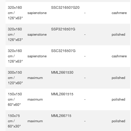
320x160
SSC3216507G20
cm /
sapienstone
-
cashmere
126"x63"
320x160
SSP3216507G
cm /
sapienstone
-
polished
126"x63"
320x160
SSC3216507G
cm /
sapienstone
-
cashmere
126"x63"
300x150
MML2661530
cm /
maximum
-
polished
120"x60"
150x150
MML2661515
cm /
maximum
-
polished
60"x60"
150x75
MML266715
cm /
maximum
-
polished
60"x30"