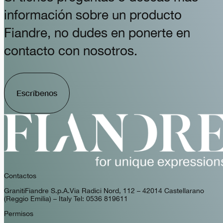
información sobre un producto
Fiandre, no dudes en ponerte en
contacto con nosotros.
Escríbenos
Contactos
GranitiFiandre S.p.A. Via Radici Nord, 112 – 42014 Castellarano
(Reggio Emilia) – Italy Tel: 0536 819611
Permisos