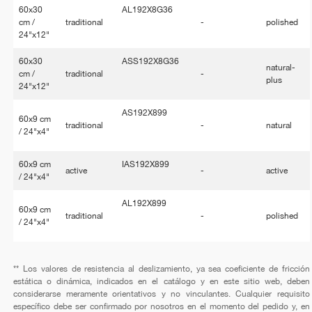
60x30
AL192X8G36
cm /
traditional
-
polished
24"x12"
60x30
ASS192X8G36
natural-
cm /
traditional
-
plus
24"x12"
AS192X899
60x9 cm
traditional
-
natural
/ 24"x4"
60x9 cm
IAS192X899
active
-
active
/ 24"x4"
AL192X899
60x9 cm
traditional
-
polished
/ 24"x4"
** Los valores de resistencia al deslizamiento, ya sea coeficiente de fricción
estática o dinámica, indicados en el catálogo y en este sitio web, deben
considerarse meramente orientativos y no vinculantes. Cualquier requisito
específico debe ser confirmado por nosotros en el momento del pedido y, en