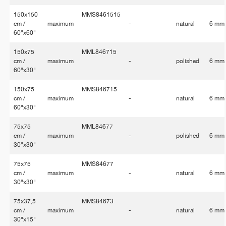
150x150
MMS8461515
cm /
maximum
-
natural
6 mm
60"x60"
150x75
MML846715
cm /
maximum
-
polished
6 mm
60"x30"
150x75
MMS846715
cm /
maximum
-
natural
6 mm
60"x30"
75x75
MML84677
cm /
maximum
-
polished
6 mm
30"x30"
75x75
MMS84677
cm /
maximum
-
natural
6 mm
30"x30"
75x37,5
MMS84673
cm /
maximum
-
natural
6 mm
30"x15"