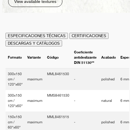
View available textures
ESPECIFICACIONES TÉCNICAS
CERTIFICACIONES
DESCARGAS Y CATÁLOGOS
Coeficiente
Formato
Variante
Código
antideslizante
Acabado
Espe
DIN 51130**
300x150
MML8461530
cm /
maximum
-
polished
6 mm
120"x60"
300x150
MMS8461530
cm /
maximum
-
natural
6 mm
120"x60"
150x150
MML8461515
cm /
maximum
-
polished
6 mm
60"x60"