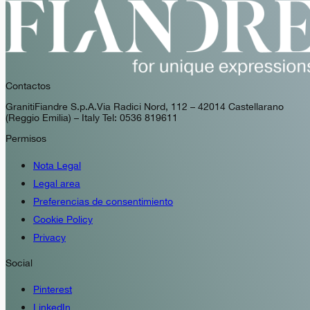
Contactos
GranitiFiandre S.p.A. Via Radici Nord, 112 – 42014 Castellarano
(Reggio Emilia) – Italy Tel: 0536 819611
Permisos
Nota Legal
Legal area
Preferencias de consentimiento
Cookie Policy
Privacy
Social
Pinterest
LinkedIn