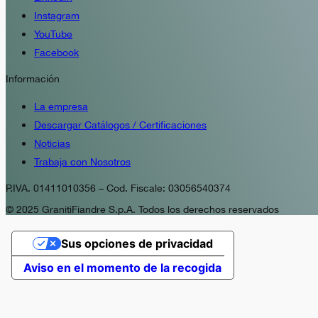
Instagram
YouTube
Facebook
Información
La empresa
Descargar Catálogos / Certificaciones
Noticias
Trabaja con Nosotros
P.IVA. 01411010356 – Cod. Fiscale: 03056540374
© 2025 GranitiFiandre S.p.A. Todos los derechos reservados
Sus opciones de privacidad
Aviso en el momento de la recogida