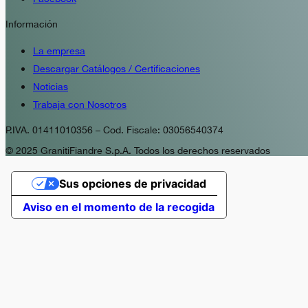
Información
La empresa
Descargar Catálogos / Certificaciones
Noticias
Trabaja con Nosotros
P.IVA. 01411010356 – Cod. Fiscale: 03056540374
© 2025 GranitiFiandre S.p.A. Todos los derechos reservados
Sus opciones de privacidad
Aviso en el momento de la recogida