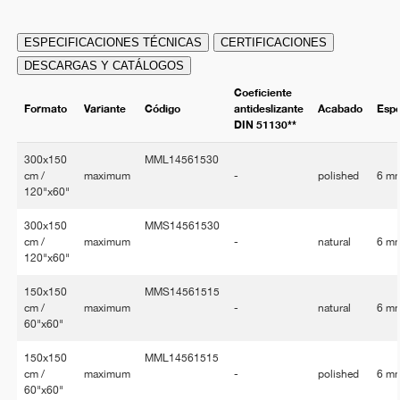
ESPECIFICACIONES TÉCNICAS
CERTIFICACIONES
DESCARGAS Y CATÁLOGOS
Coeficiente
Formato
Variante
Código
antideslizante
Acabado
Esp
DIN 51130**
300x150
MML14561530
cm /
maximum
-
polished
6 m
120"x60"
300x150
MMS14561530
cm /
maximum
-
natural
6 m
120"x60"
150x150
MMS14561515
cm /
maximum
-
natural
6 m
60"x60"
150x150
MML14561515
cm /
maximum
-
polished
6 m
60"x60"