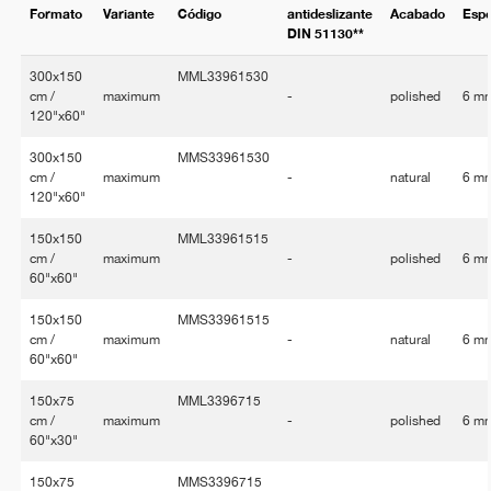
Formato
Variante
Código
antideslizante
Acabado
Esp
DIN 51130**
300x150
MML33961530
cm /
maximum
-
polished
6 m
120"x60"
300x150
MMS33961530
cm /
maximum
-
natural
6 m
120"x60"
150x150
MML33961515
cm /
maximum
-
polished
6 m
60"x60"
150x150
MMS33961515
cm /
maximum
-
natural
6 m
60"x60"
150x75
MML3396715
cm /
maximum
-
polished
6 m
60"x30"
150x75
MMS3396715