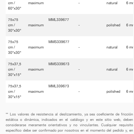
cm /
maximum
-
natural
6 m
60"x30"
75x75
MML339677
cm /
maximum
-
polished
6 m
30"x30"
75x75
MMS339677
cm /
maximum
-
natural
6 m
30"x30"
75x37,5
MMS339673
cm /
maximum
-
natural
6 m
30"x15"
75x37,5
MML339673
cm /
maximum
-
polished
6 m
30"x15"
** Los valores de resistencia al deslizamiento, ya sea coeficiente de fricción
estática o dinámica, indicados en el catálogo y en este sitio web, deben
considerarse meramente orientativos y no vinculantes. Cualquier requisito
específico debe ser confirmado por nosotros en el momento del pedido y, en