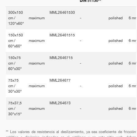
DIN 51130**
300x150
MML26461530
cm /
maximum
-
polished
6 m
120"x60"
150x150
MML26461515
cm /
maximum
-
polished
6 m
60"x60"
150x75
MML2646715
cm /
maximum
-
polished
6 m
60"x30"
75x75
MML264677
cm /
maximum
-
polished
6 m
30"x30"
75x37,5
MML264673
cm /
maximum
-
polished
6 m
30"x15"
** Los valores de resistencia al deslizamiento, ya sea coeficiente de fricción