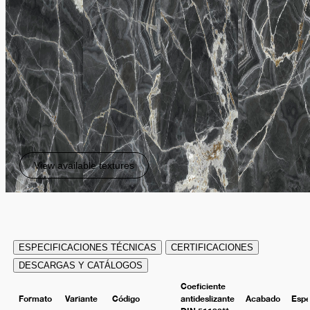
View available textures
ESPECIFICACIONES TÉCNICAS
CERTIFICACIONES
DESCARGAS Y CATÁLOGOS
Coeficiente
Formato
Variante
Código
antideslizante
Acabado
Espe