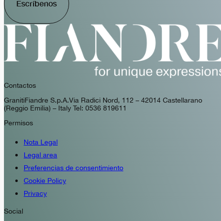
Escríbenos
Contactos
GranitiFiandre S.p.A. Via Radici Nord, 112 – 42014 Castellarano
(Reggio Emilia) – Italy Tel: 0536 819611
Permisos
Nota Legal
Legal area
Preferencias de consentimiento
Cookie Policy
Privacy
Social