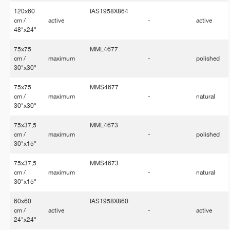
120x60
IAS1958X864
cm /
active
-
active
48"x24"
75x75
MML4677
cm /
maximum
-
polished
30"x30"
75x75
MMS4677
cm /
maximum
-
natural
30"x30"
75x37,5
MML4673
cm /
maximum
-
polished
30"x15"
75x37,5
MMS4673
cm /
maximum
-
natural
30"x15"
60x60
IAS1958X860
cm /
active
-
active
24"x24"