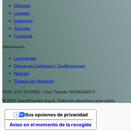
Pinterest
LinkedIn
Instagram
YouTube
Facebook
Información
La empresa
Descargar Catálogos / Certificaciones
Noticias
Trabaja con Nosotros
P.IVA. 01411010356 – Cod. Fiscale: 03056540374
© 2025 GranitiFiandre S.p.A. Todos los derechos reservados
Sus opciones de privacidad
Aviso en el momento de la recogida