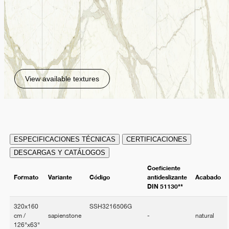
View available textures
ESPECIFICACIONES TÉCNICAS
CERTIFICACIONES
DESCARGAS Y CATÁLOGOS
Coeficiente
Formato
Variante
Código
antideslizante
Acabado
DIN 51130**
320x160
SSH3216506G
cm /
sapienstone
-
natural
126"x63"