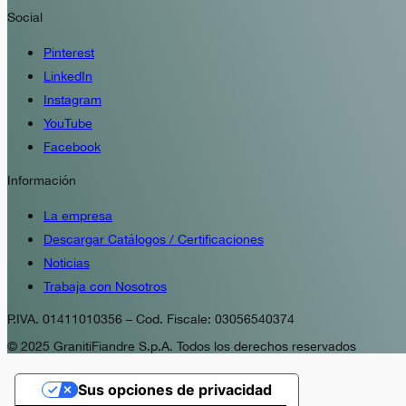
Social
Pinterest
LinkedIn
Instagram
YouTube
Facebook
Información
La empresa
Descargar Catálogos / Certificaciones
Noticias
Trabaja con Nosotros
P.IVA. 01411010356 – Cod. Fiscale: 03056540374
© 2025 GranitiFiandre S.p.A. Todos los derechos reservados
Sus opciones de privacidad