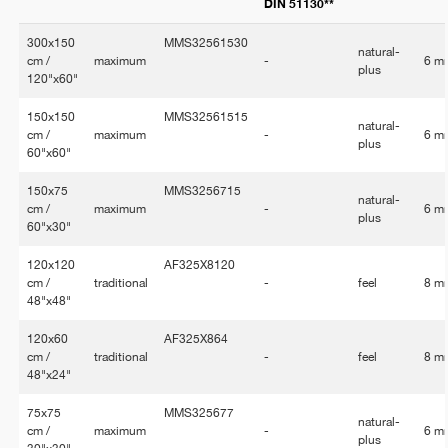
DIN 51130**
300x150
MMS32561530
natural-
cm /
maximum
-
6 m
plus
120"x60"
150x150
MMS32561515
natural-
cm /
maximum
-
6 m
plus
60"x60"
150x75
MMS3256715
natural-
cm /
maximum
-
6 m
plus
60"x30"
120x120
AF325X8120
cm /
traditional
-
feel
8 m
48"x48"
120x60
AF325X864
cm /
traditional
-
feel
8 m
48"x24"
75x75
MMS325677
natural-
cm /
maximum
-
6 m
plus