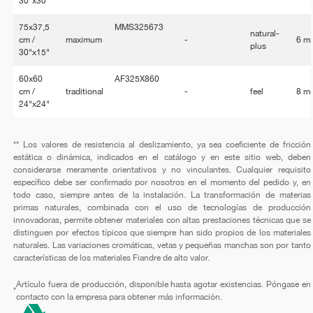
30"x30"
75x37,5
MMS325673
natural-
cm /
maximum
-
6 m
plus
30"x15"
60x60
AF325X860
cm /
traditional
-
feel
8 m
24"x24"
** Los valores de resistencia al deslizamiento, ya sea coeficiente de fricción
estática o dinámica, indicados en el catálogo y en este sitio web, deben
considerarse meramente orientativos y no vinculantes. Cualquier requisito
específico debe ser confirmado por nosotros en el momento del pedido y, en
todo caso, siempre antes de la instalación. La transformación de materias
primas naturales, combinada con el uso de tecnologías de producción
innovadoras, permite obtener materiales con altas prestaciones técnicas que se
distinguen por efectos típicos que siempre han sido propios de los materiales
naturales. Las variaciones cromáticas, vetas y pequeñas manchas son por tanto
características de los materiales Fiandre de alto valor.
Artículo fuera de producción, disponible hasta agotar existencias. Póngase en
*
contacto con la empresa para obtener más información.