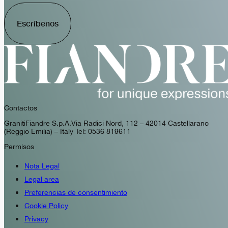
Escríbenos
Contactos
GranitiFiandre S.p.A. Via Radici Nord, 112 – 42014 Castellarano
(Reggio Emilia) – Italy Tel: 0536 819611
Permisos
Nota Legal
Legal area
Preferencias de consentimiento
Cookie Policy
Privacy