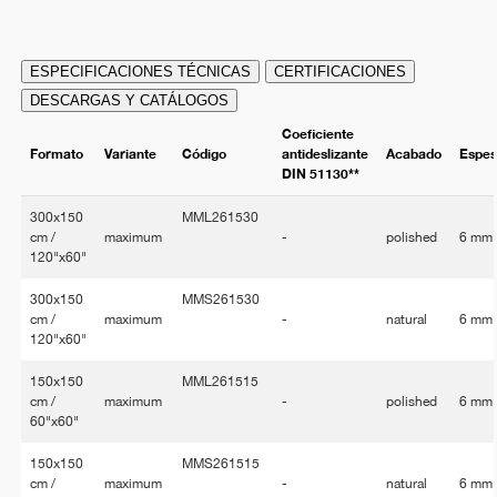
ESPECIFICACIONES TÉCNICAS
CERTIFICACIONES
DESCARGAS Y CATÁLOGOS
Coeficiente
Formato
Variante
Código
antideslizante
Acabado
Espes
DIN 51130**
300x150
MML261530
cm /
maximum
-
polished
6 mm
120"x60"
300x150
MMS261530
cm /
maximum
-
natural
6 mm
120"x60"
150x150
MML261515
cm /
maximum
-
polished
6 mm
60"x60"
150x150
MMS261515
cm /
maximum
-
natural
6 mm