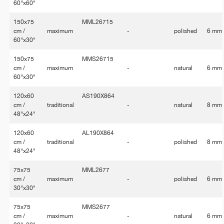
60"x60"
150x75
MML26715
cm /
maximum
-
polished
6 mm
60"x30"
150x75
MMS26715
cm /
maximum
-
natural
6 mm
60"x30"
120x60
AS190X864
cm /
traditional
-
natural
8 mm
48"x24"
120x60
AL190X864
cm /
traditional
-
polished
8 mm
48"x24"
75x75
MML2677
cm /
maximum
-
polished
6 mm
30"x30"
75x75
MMS2677
cm /
maximum
-
natural
6 mm