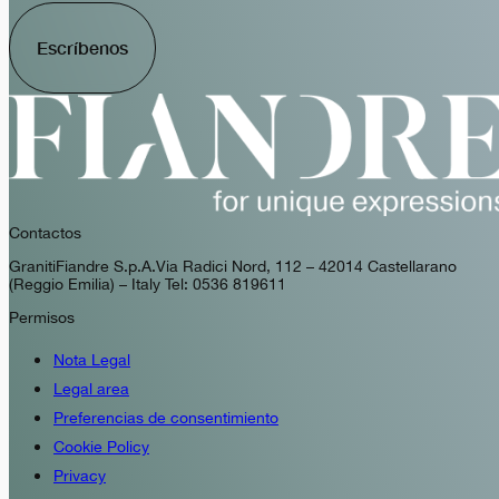
Escríbenos
Contactos
GranitiFiandre S.p.A. Via Radici Nord, 112 – 42014 Castellarano
(Reggio Emilia) – Italy Tel: 0536 819611
Permisos
Nota Legal
Legal area
Preferencias de consentimiento
Cookie Policy
Privacy