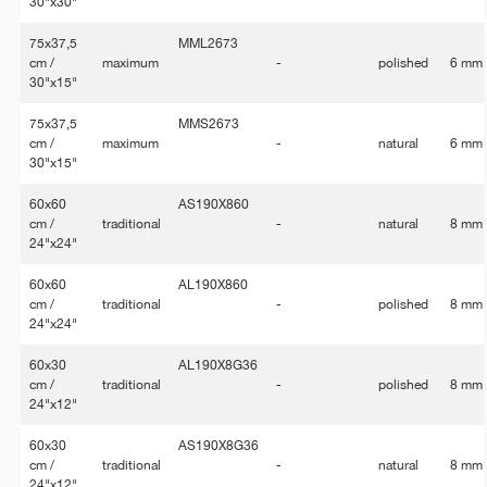
30"x30"
75x37,5
MML2673
cm /
maximum
-
polished
6 mm
30"x15"
75x37,5
MMS2673
cm /
maximum
-
natural
6 mm
30"x15"
60x60
AS190X860
cm /
traditional
-
natural
8 mm
24"x24"
60x60
AL190X860
cm /
traditional
-
polished
8 mm
24"x24"
60x30
AL190X8G36
cm /
traditional
-
polished
8 mm
24"x12"
60x30
AS190X8G36
cm /
traditional
-
natural
8 mm
24"x12"