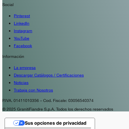
Social
Pinterest
LinkedIn
Instagram
YouTube
Facebook
Información
La empresa
Descargar Catálogos / Certificaciones
Noticias
Trabaja con Nosotros
P.IVA. 01411010356 – Cod. Fiscale: 03056540374
© 2025 GranitiFiandre S.p.A. Todos los derechos reservados
Sus opciones de privacidad