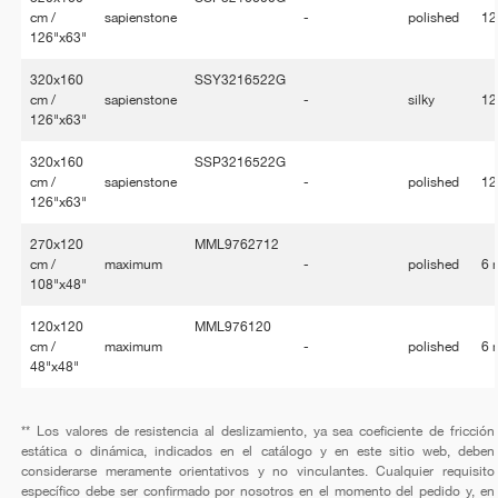
cm /
sapienstone
-
polished
1
126"x63"
320x160
SSY3216522G
cm /
sapienstone
-
silky
1
126"x63"
320x160
SSP3216522G
cm /
sapienstone
-
polished
1
126"x63"
270x120
MML9762712
cm /
maximum
-
polished
6
108"x48"
120x120
MML976120
cm /
maximum
-
polished
6
48"x48"
** Los valores de resistencia al deslizamiento, ya sea coeficiente de fricción
estática o dinámica, indicados en el catálogo y en este sitio web, deben
considerarse meramente orientativos y no vinculantes. Cualquier requisito
específico debe ser confirmado por nosotros en el momento del pedido y, en