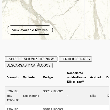
View available textures
ESPECIFICACIONES TÉCNICAS
CERTIFICACIONES
DESCARGAS Y CATÁLOGOS
Coeficiente
Formato
Variante
Código
antideslizante
Acabado
Es
DIN 51130**
320x160
SSY3216600G
cm /
sapienstone
-
silky
1
126"x63"
320x160
SSP3216600G