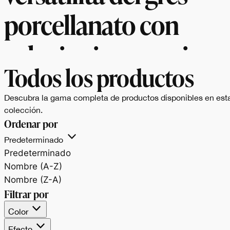
porcellanato con
soluzioni per ogni
Todos los productos
esigenza di design.
Descubra la gama completa de productos disponibles en est
colección.
Ordenar por
Predeterminado
Predeterminado
Nombre (A-Z)
Nombre (Z-A)
Filtrar por
Color
Efecto