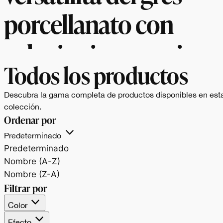
porcellanato con
soluzioni per ogni
Todos los productos
esigenza di design.
Descubra la gama completa de productos disponibles en est
colección.
Ordenar por
Predeterminado
Predeterminado
Nombre (A-Z)
Nombre (Z-A)
Filtrar por
Color
Efecto