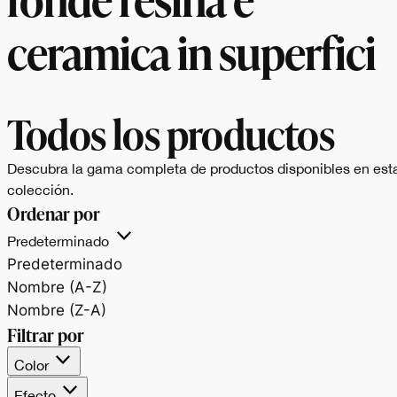
ceramica in superfici
eleganti e tattili,
Todos los productos
valorizzando luce,
Descubra la gama completa de productos disponibles en est
spazio e percezione
colección.
Ordenar por
sensoriale.
Predeterminado
Predeterminado
Nombre (A-Z)
Nombre (Z-A)
Filtrar por
Color
Efecto