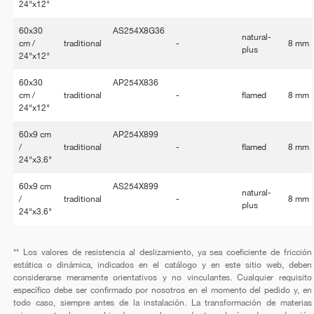
24"x12"
60x30
AS254X8G36
natural-
cm /
traditional
-
8 mm
plus
24"x12"
60x30
AP254X836
cm /
traditional
-
flamed
8 mm
24"x12"
60x9 cm
AP254X899
/
traditional
-
flamed
8 mm
24"x3.6"
60x9 cm
AS254X899
natural-
/
traditional
-
8 mm
plus
24"x3.6"
** Los valores de resistencia al deslizamiento, ya sea coeficiente de fricción
estática o dinámica, indicados en el catálogo y en este sitio web, deben
considerarse meramente orientativos y no vinculantes. Cualquier requisito
específico debe ser confirmado por nosotros en el momento del pedido y, en
todo caso, siempre antes de la instalación. La transformación de materias