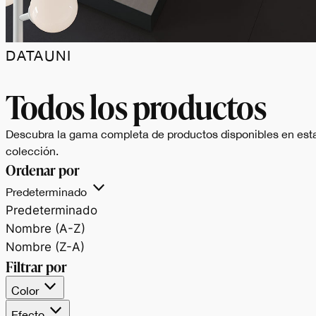
DATAUNI
Data.Uni celebra il
Todos los productos
bianco e il nero,
Descubra la gama completa de productos disponibles en est
colección.
espressione pura dell
Ordenar por
Predeterminado
materia e
Predeterminado
Nombre (A-Z)
dell’equilibrio tra luce
Nombre (Z-A)
Filtrar por
e profondità.
Color
Efecto