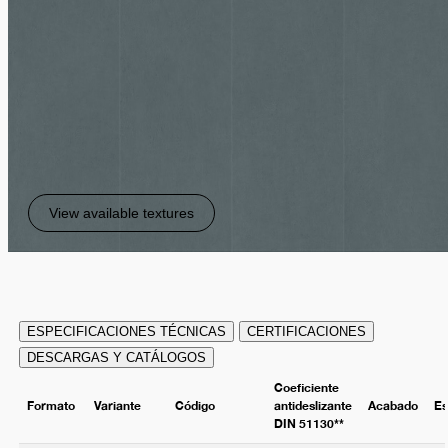
View available textures
ESPECIFICACIONES TÉCNICAS
CERTIFICACIONES
DESCARGAS Y CATÁLOGOS
Coeficiente
Formato
Variante
Código
antideslizante
Acabado
Es
DIN 51130**