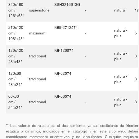
320x160
SSH3216613G
cm /
sapienstone
-
natural
1
126"x63"
270x120
IG6P2712574
natural-
cm /
maximum
-
6
plus
108"x48"
120x120
IGP120574
natural-
cm /
traditional
-
8
plus
48"x48"
120x60
IGP62574
natural-
cm /
traditional
-
8
plus
48"x24"
60x60
IGP66574
natural-
cm /
traditional
-
8
plus
24"x24"
** Los valores de resistencia al deslizamiento, ya sea coeficiente de fricción
estática o dinámica, indicados en el catálogo y en este sitio web, deben
considerarse meramente orientativos y no vinculantes. Cualquier requisito