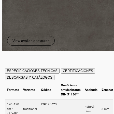
View available textures
ESPECIFICACIONES TÉCNICAS
CERTIFICACIONES
DESCARGAS Y CATÁLOGOS
Coeficiente
Formato
Variante
Código
antideslizante
Acabado
Espesor
DIN 51130**
120x120
IGP120573
natural-
cm /
traditional
-
8 mm
plus
48"x48"