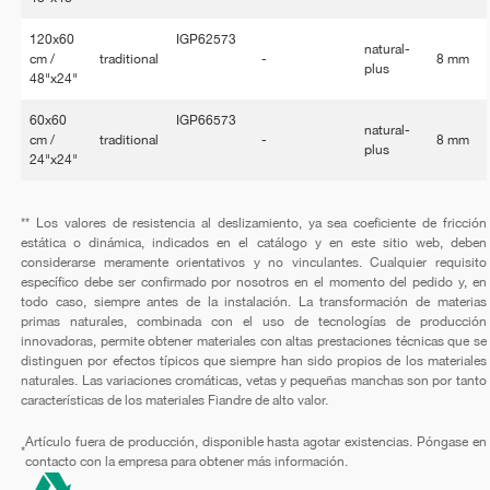
120x60
IGP62573
natural-
cm /
traditional
-
8 mm
plus
48"x24"
60x60
IGP66573
natural-
cm /
traditional
-
8 mm
plus
24"x24"
** Los valores de resistencia al deslizamiento, ya sea coeficiente de fricción
estática o dinámica, indicados en el catálogo y en este sitio web, deben
considerarse meramente orientativos y no vinculantes. Cualquier requisito
específico debe ser confirmado por nosotros en el momento del pedido y, en
todo caso, siempre antes de la instalación. La transformación de materias
primas naturales, combinada con el uso de tecnologías de producción
innovadoras, permite obtener materiales con altas prestaciones técnicas que se
distinguen por efectos típicos que siempre han sido propios de los materiales
naturales. Las variaciones cromáticas, vetas y pequeñas manchas son por tanto
características de los materiales Fiandre de alto valor.
Artículo fuera de producción, disponible hasta agotar existencias. Póngase en
*
contacto con la empresa para obtener más información.