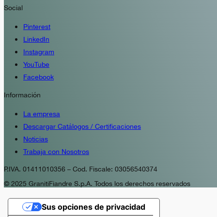
Social
Pinterest
LinkedIn
Instagram
YouTube
Facebook
Información
La empresa
Descargar Catálogos / Certificaciones
Noticias
Trabaja con Nosotros
P.IVA. 01411010356 – Cod. Fiscale: 03056540374
© 2025 GranitiFiandre S.p.A. Todos los derechos reservados
Sus opciones de privacidad