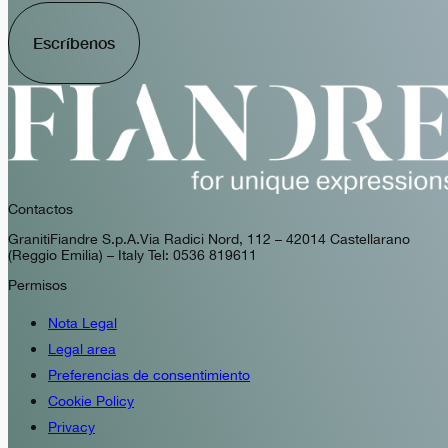
Escríbenos
Contactos
GranitiFiandre S.p.A. Via Radici Nord, 112 – 42014 Castellarano
(Reggio Emilia) – Italy Tel: 0536 819611
Permisos
Nota Legal
Legal area
Preferencias de consentimiento
Cookie Policy
Privacy