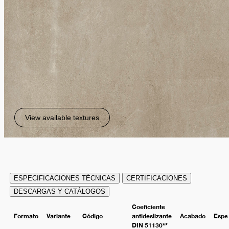
View available textures
ESPECIFICACIONES TÉCNICAS
CERTIFICACIONES
DESCARGAS Y CATÁLOGOS
Coeficiente
Formato
Variante
Código
antideslizante
Acabado
Espe
DIN 51130**