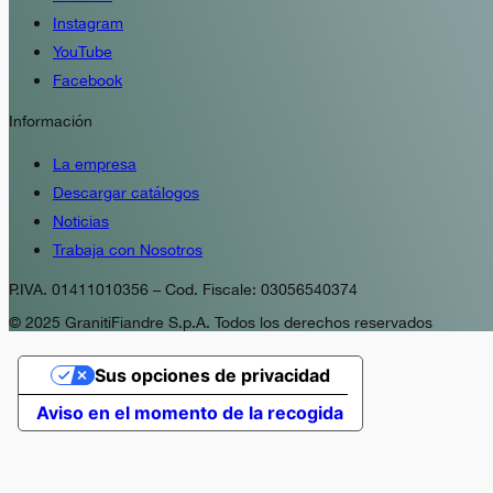
Instagram
YouTube
Facebook
Información
La empresa
Descargar catálogos
Noticias
Trabaja con Nosotros
P.IVA. 01411010356 – Cod. Fiscale: 03056540374
© 2025 GranitiFiandre S.p.A. Todos los derechos reservados
Sus opciones de privacidad
Aviso en el momento de la recogida