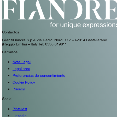
Contactos
GranitiFiandre S.p.A. Via Radici Nord, 112 – 42014 Castellarano
(Reggio Emilia) – Italy Tel: 0536 819611
Permisos
Nota Legal
Legal area
Preferencias de consentimiento
Cookie Policy
Privacy
Social
Pinterest
LinkedIn