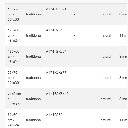
150x75
A174R9X8715
cm /
traditional
-
natural
8 m
60"x30"
120x60
A174R964
cm /
traditional
-
natural
11 m
48"x24"
120x60
A174R9X864
cm /
traditional
-
natural
8 m
48"x24"
75x75
A174R9X877
cm /
traditional
-
natural
8 m
30"x30"
75x9 cm
A174R9X8759
/
traditional
-
natural
8 m
30"x3.6"
60x60
A174R960
cm /
traditional
-
natural
11 m
24"x24"