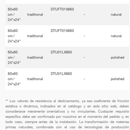
60x60
DTUFT01X860
cm /
traditional
-
natural
24"x24"
60x60
DTUFT01X860
cm /
traditional
-
natural
24"x24"
60x60
DTU01LX860
cm /
traditional
-
polished
24"x24"
60x60
DTU01LX860
cm /
traditional
-
polished
24"x24"
** Los valores de resistencia al deslizamiento, ya sea coeficiente de fricción
estática o dinámica, indicados en el catálogo y en este sitio web, deben
considerarse meramente orientativos y no vinculantes. Cualquier requisito
específico debe ser confirmado por nosotros en el momento del pedido y, en
todo caso, siempre antes de la instalación. La transformación de materias
primas naturales, combinada con el uso de tecnologías de producción