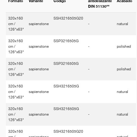
Formato
Variante
Código
antideslizante
Acabado
DIN 51130**
320x160
SSH3216505G20
cm /
sapienstone
-
natural
126"x63"
320x160
SSP3216505G
cm /
sapienstone
-
polished
126"x63"
320x160
SSP3216505G
cm /
sapienstone
-
polished
126"x63"
320x160
SSH3216505G
cm /
sapienstone
-
natural
126"x63"
320x160
SSH3216505G
cm /
sapienstone
-
natural
126"x63"
320x160
SSH3216505G20