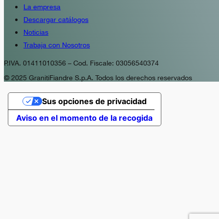
La empresa
Descargar catálogos
Noticias
Trabaja con Nosotros
P.IVA. 01411010356 – Cod. Fiscale: 03056540374
© 2025 GranitiFiandre S.p.A. Todos los derechos reservados
Sus opciones de privacidad
Aviso en el momento de la recogida