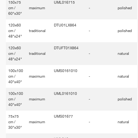
150x75
UML016715
cm /
maximum
-
polished
60"x30"
120x60
DTU01LX864
cm /
traditional
-
polished
48"x24"
120x60
DTUFT01X864
cm /
traditional
-
natural
48"x24"
100x100
UMS0161010
cm /
maximum
-
natural
40"x40"
100x100
UML0161010
cm /
maximum
-
polished
40"x40"
75x75
UMS01677
cm /
maximum
-
natural
30"x30"