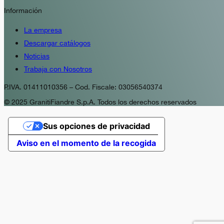
Información
La empresa
Descargar catálogos
Noticias
Trabaja con Nosotros
P.IVA. 01411010356 – Cod. Fiscale: 03056540374
© 2025 GranitiFiandre S.p.A. Todos los derechos reservados
Sus opciones de privacidad
Aviso en el momento de la recogida