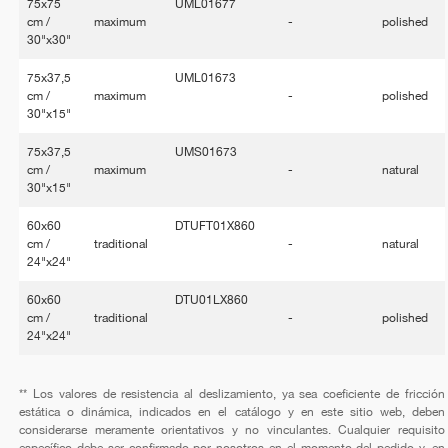
75x75
UML01677
cm /
maximum
-
polished
30"x30"
75x37,5
UML01673
cm /
maximum
-
polished
30"x15"
75x37,5
UMS01673
cm /
maximum
-
natural
30"x15"
60x60
DTUFT01X860
cm /
traditional
-
natural
24"x24"
60x60
DTU01LX860
cm /
traditional
-
polished
24"x24"
** Los valores de resistencia al deslizamiento, ya sea coeficiente de fricción
estática o dinámica, indicados en el catálogo y en este sitio web, deben
considerarse meramente orientativos y no vinculantes. Cualquier requisito
específico debe ser confirmado por nosotros en el momento del pedido y, en