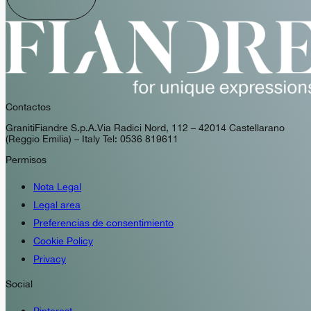
Contactos
GranitiFiandre S.p.A. Via Radici Nord, 112 – 42014 Castellarano
(Reggio Emilia) – Italy Tel: 0536 819611
Permisos
Nota Legal
Legal area
Preferencias de consentimiento
Cookie Policy
Privacy
Social