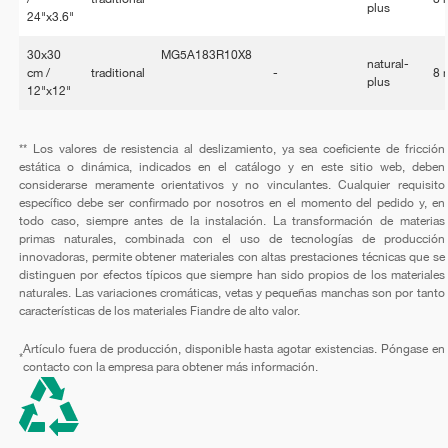
plus
24"x3.6"
30x30
MG5A183R10X8
natural-
cm /
traditional
-
8
plus
12"x12"
** Los valores de resistencia al deslizamiento, ya sea coeficiente de fricción
estática o dinámica, indicados en el catálogo y en este sitio web, deben
considerarse meramente orientativos y no vinculantes. Cualquier requisito
específico debe ser confirmado por nosotros en el momento del pedido y, en
todo caso, siempre antes de la instalación. La transformación de materias
primas naturales, combinada con el uso de tecnologías de producción
innovadoras, permite obtener materiales con altas prestaciones técnicas que se
distinguen por efectos típicos que siempre han sido propios de los materiales
naturales. Las variaciones cromáticas, vetas y pequeñas manchas son por tanto
características de los materiales Fiandre de alto valor.
Artículo fuera de producción, disponible hasta agotar existencias. Póngase en
*
contacto con la empresa para obtener más información.