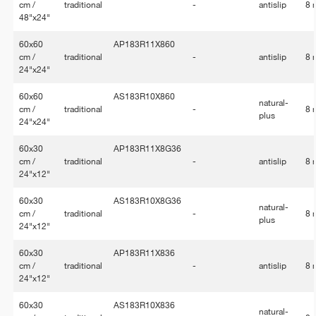
cm /
traditional
-
antislip
8
48"x24"
60x60
AP183R11X860
cm /
traditional
-
antislip
8
24"x24"
60x60
AS183R10X860
natural-
cm /
traditional
-
8
plus
24"x24"
60x30
AP183R11X8G36
cm /
traditional
-
antislip
8
24"x12"
60x30
AS183R10X8G36
natural-
cm /
traditional
-
8
plus
24"x12"
60x30
AP183R11X836
cm /
traditional
-
antislip
8
24"x12"
60x30
AS183R10X836
natural-