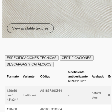
View available textures
ESPECIFICACIONES TÉCNICAS
CERTIFICACIONES
DESCARGAS Y CATÁLOGOS
Coeficiente
Formato
Variante
Código
antideslizante
Acabado
Es
DIN 51130**
120x60
AS183R10X864
natural-
cm /
traditional
-
8
plus
48"x24"
120x60
AP183R11X864