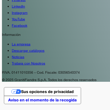
Pinterest
LinkedIn
Instagram
YouTube
Facebook
Información
La empresa
Descargar catálogos
Noticias
Trabaja con Nosotros
P.IVA. 01411010356 – Cod. Fiscale: 03056540374
© 2025 GranitiFiandre S.p.A. Todos los derechos reservados
Sus opciones de privacidad
Aviso en el momento de la recogida