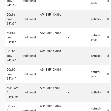
cm /
traditional
-
8
plus
24"x12"
60x15
AP183R11X865
cm /
traditional
-
antislip
8
24"x6"
60x15
AS183R10X865
natural-
cm /
traditional
-
8
plus
24"x6"
60x10
AP183R11X861
cm /
traditional
-
antislip
8
24"x4"
60x10
AS183R10X861
natural-
cm /
traditional
-
8
plus
24"x4"
60x9 cm
AP183R11X899
/
traditional
-
antislip
8
24"x3.6"
60x9 cm
AS183R10X899
natural-
/
traditional
-
8