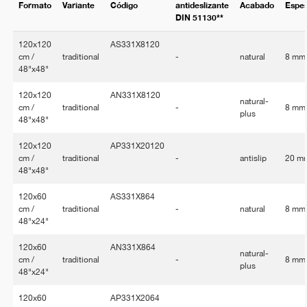
Formato
Variante
Código
antideslizante
Acabado
Espe
DIN 51130**
120x120
AS331X8120
cm /
traditional
-
natural
8 mm
48"x48"
120x120
AN331X8120
natural-
cm /
traditional
-
8 mm
plus
48"x48"
120x120
AP331X20120
cm /
traditional
-
antislip
20 m
48"x48"
120x60
AS331X864
cm /
traditional
-
natural
8 mm
48"x24"
120x60
AN331X864
natural-
cm /
traditional
-
8 mm
plus
48"x24"
120x60
AP331X2064