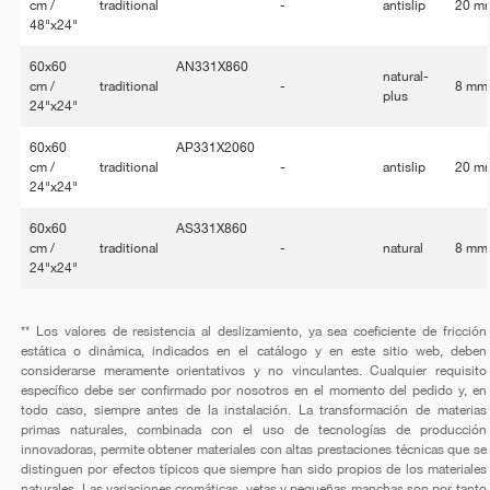
cm /
traditional
-
antislip
20 m
48"x24"
60x60
AN331X860
natural-
cm /
traditional
-
8 mm
plus
24"x24"
60x60
AP331X2060
cm /
traditional
-
antislip
20 m
24"x24"
60x60
AS331X860
cm /
traditional
-
natural
8 mm
24"x24"
** Los valores de resistencia al deslizamiento, ya sea coeficiente de fricción
estática o dinámica, indicados en el catálogo y en este sitio web, deben
considerarse meramente orientativos y no vinculantes. Cualquier requisito
específico debe ser confirmado por nosotros en el momento del pedido y, en
todo caso, siempre antes de la instalación. La transformación de materias
primas naturales, combinada con el uso de tecnologías de producción
innovadoras, permite obtener materiales con altas prestaciones técnicas que se
distinguen por efectos típicos que siempre han sido propios de los materiales
naturales. Las variaciones cromáticas, vetas y pequeñas manchas son por tanto