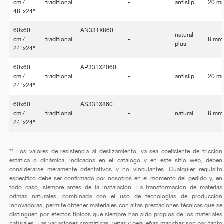
cm /
traditional
-
antislip
20 m
48"x24"
60x60
AN331X860
natural-
cm /
traditional
-
8 mm
plus
24"x24"
60x60
AP331X2060
cm /
traditional
-
antislip
20 m
24"x24"
60x60
AS331X860
cm /
traditional
-
natural
8 mm
24"x24"
** Los valores de resistencia al deslizamiento, ya sea coeficiente de fricción
estática o dinámica, indicados en el catálogo y en este sitio web, deben
considerarse meramente orientativos y no vinculantes. Cualquier requisito
específico debe ser confirmado por nosotros en el momento del pedido y, en
todo caso, siempre antes de la instalación. La transformación de materias
primas naturales, combinada con el uso de tecnologías de producción
innovadoras, permite obtener materiales con altas prestaciones técnicas que se
distinguen por efectos típicos que siempre han sido propios de los materiales
naturales. Las variaciones cromáticas, vetas y pequeñas manchas son por tanto