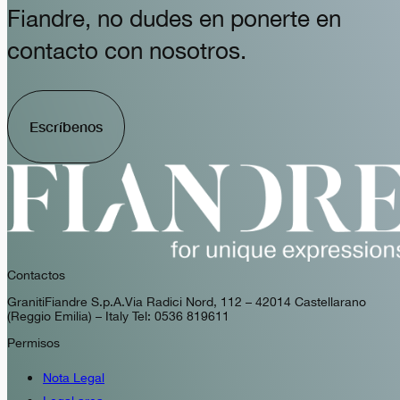
Fiandre, no dudes en ponerte en
contacto con nosotros.
Escríbenos
Contactos
GranitiFiandre S.p.A. Via Radici Nord, 112 – 42014 Castellarano
(Reggio Emilia) – Italy Tel: 0536 819611
Permisos
Nota Legal