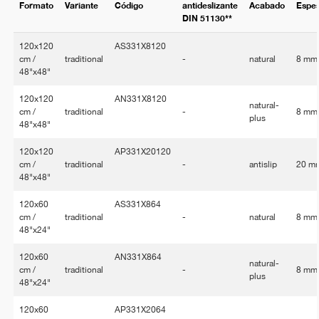
Formato
Variante
Código
antideslizante
Acabado
Espe
DIN 51130**
120x120
AS331X8120
cm /
traditional
-
natural
8 mm
48"x48"
120x120
AN331X8120
natural-
cm /
traditional
-
8 mm
plus
48"x48"
120x120
AP331X20120
cm /
traditional
-
antislip
20 m
48"x48"
120x60
AS331X864
cm /
traditional
-
natural
8 mm
48"x24"
120x60
AN331X864
natural-
cm /
traditional
-
8 mm
plus
48"x24"
120x60
AP331X2064