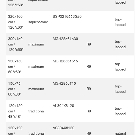
lapped
126"x63"
320x160
SSP3216556G20
top-
cm /
sapienstone
-
lapped
126"x63"
300x150
MGH28561530
top-
cm /
maximum
R9
lapped
120"x60"
150x150
MGH28561515
top-
cm /
maximum
R9
lapped
60"x60"
150x75
MGH2856715
top-
cm /
maximum
R9
lapped
60"x30"
120x120
AL304X8120
top-
cm /
traditional
R9
lapped
48"x48"
120x120
AS304X8120
cm /
traditional
R9
natural