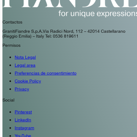
Contactos
GranitiFiandre S.p.A. Via Radici Nord, 112 – 42014 Castellarano
(Reggio Emilia) – Italy Tel: 0536 819611
Permisos
Nota Legal
Legal area
Preferencias de consentimiento
Cookie Policy
Privacy
Social
Pinterest
LinkedIn
Instagram
YouTube