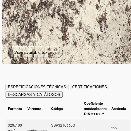
View available textures
ESPECIFICACIONES TÉCNICAS
CERTIFICACIONES
DESCARGAS Y CATÁLOGOS
Coeficiente
Formato
Variante
Código
antideslizante
Acabado
DIN 51130**
320x160
SSP3216556G
top-
cm /
sapienstone
-