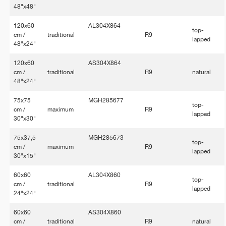
48"x48"
120x60
AL304X864
top-
cm /
traditional
R9
lapped
48"x24"
120x60
AS304X864
cm /
traditional
R9
natural
48"x24"
75x75
MGH285677
top-
cm /
maximum
R9
lapped
30"x30"
75x37,5
MGH285673
top-
cm /
maximum
R9
lapped
30"x15"
60x60
AL304X860
top-
cm /
traditional
R9
lapped
24"x24"
60x60
AS304X860
cm /
traditional
R9
natural