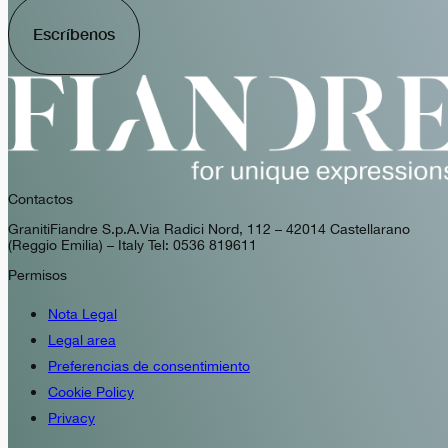
Escríbenos
Contactos
GranitiFiandre S.p.A. Via Radici Nord, 112 – 42014 Castellarano
(Reggio Emilia) – Italy Tel: 0536 819611
Permisos
Nota Legal
Legal area
Preferencias de consentimiento
Cookie Policy
Privacy