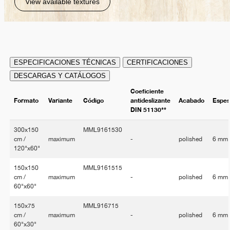
View available textures
ESPECIFICACIONES TÉCNICAS
CERTIFICACIONES
DESCARGAS Y CATÁLOGOS
Coeficiente
Formato
Variante
Código
antideslizante
Acabado
Espes
DIN 51130**
300x150
MML9161530
cm /
maximum
-
polished
6 mm
120"x60"
150x150
MML9161515
cm /
maximum
-
polished
6 mm
60"x60"
150x75
MML916715
cm /
maximum
-
polished
6 mm
60"x30"