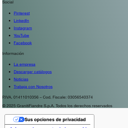
Social
Pinterest
LinkedIn
Instagram
YouTube
Facebook
Información
La empresa
Descargar catálogos
Noticias
Trabaja con Nosotros
P.IVA. 01411010356 – Cod. Fiscale: 03056540374
© 2025 GranitiFiandre S.p.A. Todos los derechos reservados
Sus opciones de privacidad