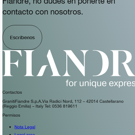
Fiandre, no dudes en ponerte en
contacto con nosotros.
Escríbenos
Contactos
GranitiFiandre S.p.A. Via Radici Nord, 112 – 42014 Castellarano
(Reggio Emilia) – Italy Tel: 0536 819611
Permisos
Nota Legal
Legal area