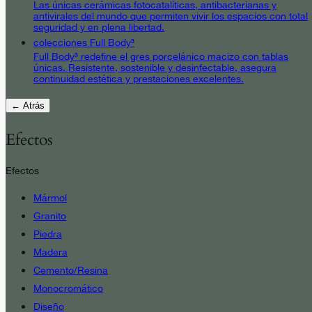
Las únicas cerámicas fotocatalíticas, antibacterianas y
antivirales del mundo que permiten vivir los espacios con total
seguridad y en plena libertad.
colecciones Full Body³
Full Body³ redefine el gres porcelánico macizo con tablas
únicas. Resistente, sostenible y desinfectable, asegura
continuidad estética y prestaciones excelentes.
← Atrás
Efectos
Efectos
Mármol
Granito
Piedra
Madera
Cemento/Resina
Monocromático
Diseño