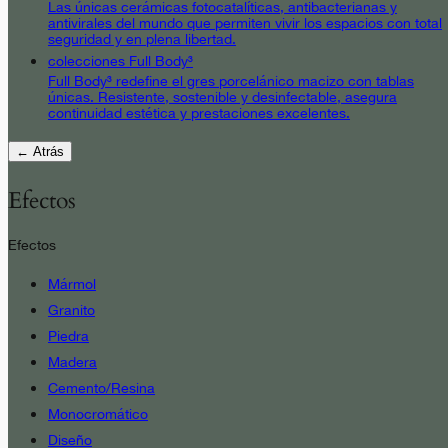
Las únicas cerámicas fotocatalíticas, antibacterianas y
antivirales del mundo que permiten vivir los espacios con total
seguridad y en plena libertad.
colecciones Full Body³
Full Body³ redefine el gres porcelánico macizo con tablas
únicas. Resistente, sostenible y desinfectable, asegura
continuidad estética y prestaciones excelentes.
← Atrás
Efectos
Efectos
Mármol
Granito
Piedra
Madera
Cemento/Resina
Monocromático
Diseño