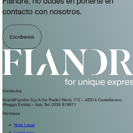
Fiandre, no dudes en ponerte en
contacto con nosotros.
Escríbenos
Contactos
GranitiFiandre S.p.A. Via Radici Nord, 112 – 42014 Castellarano
(Reggio Emilia) – Italy Tel: 0536 819611
Permisos
Nota Legal
Legal area