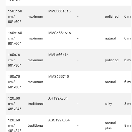
120"x60"
150x150
MML5661515
cm /
maximum
-
polished
6 m
60"x60"
150x150
MMS5661515
cm /
maximum
-
natural
6 m
60"x60"
150x75
MML566715
cm /
maximum
-
polished
6 m
60"x30"
150x75
MMS566715
cm /
maximum
-
natural
6 m
60"x30"
120x60
AH199X864
cm /
traditional
-
silky
8 m
48"x24"
120x60
ASS199X864
natural-
cm /
traditional
-
8 m
plus
48"x24"