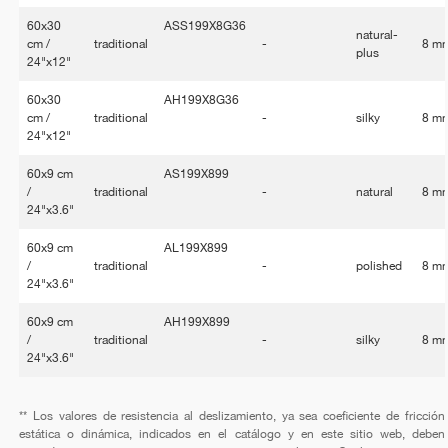
60x30
ASS199X8G36
natural-
cm /
traditional
-
8 m
plus
24"x12"
60x30
AH199X8G36
cm /
traditional
-
silky
8 m
24"x12"
60x9 cm
AS199X899
/
traditional
-
natural
8 m
24"x3.6"
60x9 cm
AL199X899
/
traditional
-
polished
8 m
24"x3.6"
60x9 cm
AH199X899
/
traditional
-
silky
8 m
24"x3.6"
** Los valores de resistencia al deslizamiento, ya sea coeficiente de fricción
estática o dinámica, indicados en el catálogo y en este sitio web, deben