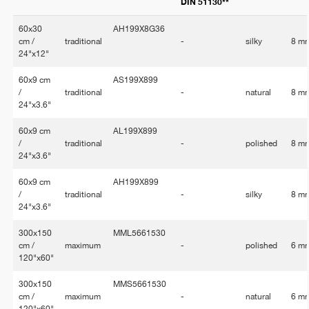
DIN 51130**
60x30
AH199X8G36
cm /
traditional
-
silky
8 m
24"x12"
60x9 cm
AS199X899
/
traditional
-
natural
8 m
24"x3.6"
60x9 cm
AL199X899
/
traditional
-
polished
8 m
24"x3.6"
60x9 cm
AH199X899
/
traditional
-
silky
8 m
24"x3.6"
300x150
MML5661530
cm /
maximum
-
polished
6 m
120"x60"
300x150
MMS5661530
cm /
maximum
-
natural
6 m