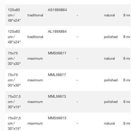
120x60
AS199X864
cm /
traditional
-
natural
8 m
48"x24"
120x60
AL199X864
cm /
traditional
-
polished
8 m
48"x24"
75x75
MMS56677
cm /
maximum
-
natural
6 m
30"x30"
75x75
MML56677
cm /
maximum
-
polished
6 m
30"x30"
75x37,5
MML56673
cm /
maximum
-
polished
6 m
30"x15"
75x37,5
MMS56673
cm /
maximum
-
natural
6 m
30"x15"