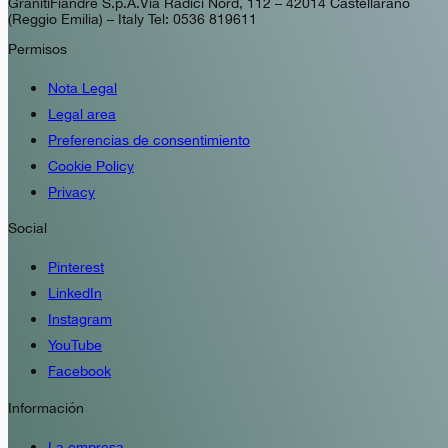
GranitiFiandre S.p.A. Via Radici Nord, 112 – 42014 Castellarano
(Reggio Emilia) – Italy Tel: 0536 819611
Permisos
Nota Legal
Legal area
Preferencias de consentimiento
Cookie Policy
Privacy
Social
Pinterest
LinkedIn
Instagram
YouTube
Facebook
Información
La empresa