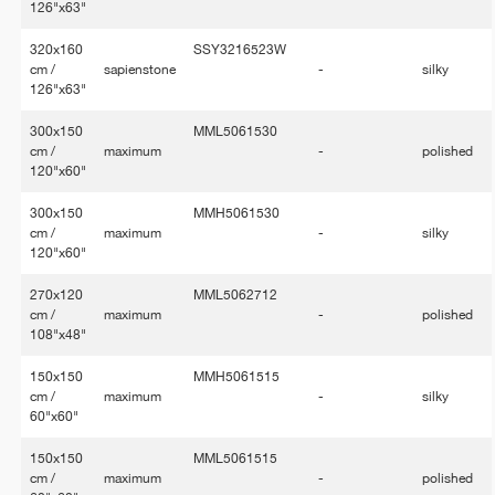
126"x63"
320x160
SSY3216523W
cm /
sapienstone
-
silky
126"x63"
300x150
MML5061530
cm /
maximum
-
polished
120"x60"
300x150
MMH5061530
cm /
maximum
-
silky
120"x60"
270x120
MML5062712
cm /
maximum
-
polished
108"x48"
150x150
MMH5061515
cm /
maximum
-
silky
60"x60"
150x150
MML5061515
cm /
maximum
-
polished