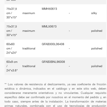
75x37,5
MMH50673
cm /
maximum
-
silky
30"x15"
75x37,5
MML50673
cm /
maximum
-
polished
30"x15"
60x60
GFAB300L06408
cm /
traditional
-
polished
24"x24"
60x9 cm
GFAB3BNL96008
/
traditional
-
polished
24"x3.6"
** Los valores de resistencia al deslizamiento, ya sea coeficiente de fricción
estática o dinámica, indicados en el catálogo y en este sitio web, deben
considerarse meramente orientativos y no vinculantes. Cualquier requisito
específico debe ser confirmado por nosotros en el momento del pedido y, en
todo caso, siempre antes de la instalación. La transformación de materias
primas naturales, combinada con el uso de tecnologías de producción