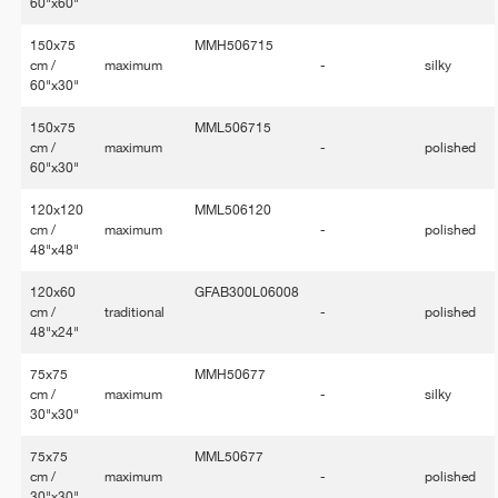
60"x60"
150x75
MMH506715
cm /
maximum
-
silky
60"x30"
150x75
MML506715
cm /
maximum
-
polished
60"x30"
120x120
MML506120
cm /
maximum
-
polished
48"x48"
120x60
GFAB300L06008
cm /
traditional
-
polished
48"x24"
75x75
MMH50677
cm /
maximum
-
silky
30"x30"
75x75
MML50677
cm /
maximum
-
polished
30"x30"