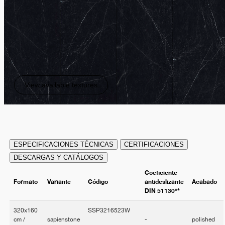
View available textures
ESPECIFICACIONES TÉCNICAS
CERTIFICACIONES
DESCARGAS Y CATÁLOGOS
Coeficiente
Formato
Variante
Código
antideslizante
Acabado
DIN 51130**
320x160
SSP3216523W
cm /
sapienstone
-
polished