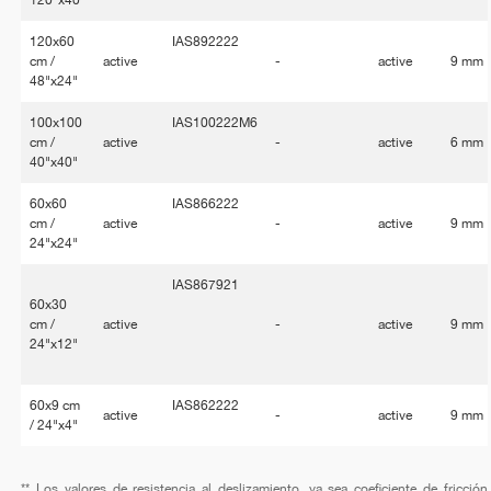
120x60
IAS892222
cm /
active
-
active
9 mm
48"x24"
100x100
IAS100222M6
cm /
active
-
active
6 mm
40"x40"
60x60
IAS866222
cm /
active
-
active
9 mm
24"x24"
IAS867921
60x30
cm /
active
-
active
9 mm
24"x12"
60x9 cm
IAS862222
active
-
active
9 mm
/ 24"x4"
** Los valores de resistencia al deslizamiento, ya sea coeficiente de fricción