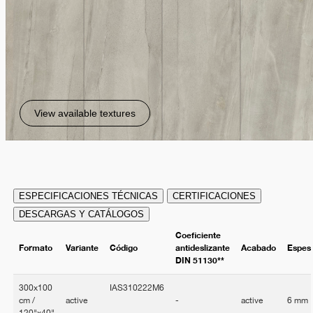
View available textures
ESPECIFICACIONES TÉCNICAS
CERTIFICACIONES
DESCARGAS Y CATÁLOGOS
Coeficiente
Formato
Variante
Código
antideslizante
Acabado
Espes
DIN 51130**
300x100
IAS310222M6
cm /
active
-
active
6 mm
120"x40"