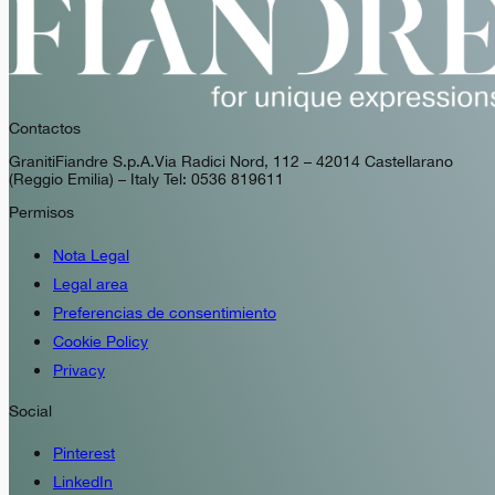
Contactos
GranitiFiandre S.p.A. Via Radici Nord, 112 – 42014 Castellarano
(Reggio Emilia) – Italy Tel: 0536 819611
Permisos
Nota Legal
Legal area
Preferencias de consentimiento
Cookie Policy
Privacy
Social
Pinterest
LinkedIn