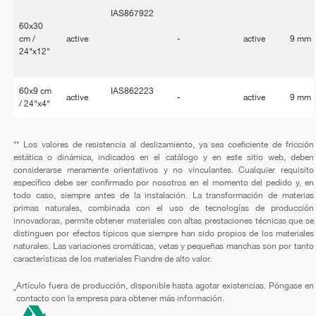
IAS867922
60x30
cm /
active
-
active
9 mm
24"x12"
60x9 cm
IAS862223
active
-
active
9 mm
/ 24"x4"
** Los valores de resistencia al deslizamiento, ya sea coeficiente de fricción
estática o dinámica, indicados en el catálogo y en este sitio web, deben
considerarse meramente orientativos y no vinculantes. Cualquier requisito
específico debe ser confirmado por nosotros en el momento del pedido y, en
todo caso, siempre antes de la instalación. La transformación de materias
primas naturales, combinada con el uso de tecnologías de producción
innovadoras, permite obtener materiales con altas prestaciones técnicas que se
distinguen por efectos típicos que siempre han sido propios de los materiales
naturales. Las variaciones cromáticas, vetas y pequeñas manchas son por tanto
características de los materiales Fiandre de alto valor.
Artículo fuera de producción, disponible hasta agotar existencias. Póngase en
*
contacto con la empresa para obtener más información.