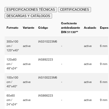
ESPECIFICACIONES TÉCNICAS
CERTIFICACIONES
DESCARGAS Y CATÁLOGOS
Coeficiente
Formato
Variante
Código
antideslizante
Acabado
Espes
DIN 51130**
300x100
IAS310223M6
cm /
active
-
active
6 mm
120"x40"
120x60
IAS892223
cm /
active
-
active
9 mm
48"x24"
100x100
IAS100223M6
cm /
active
-
active
6 mm
40"x40"
60x60
IAS866223
cm /
active
-
active
9 mm
24"x24"