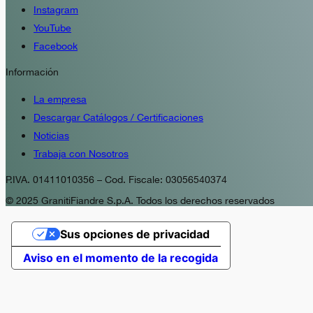
Instagram
YouTube
Facebook
Información
La empresa
Descargar Catálogos / Certificaciones
Noticias
Trabaja con Nosotros
P.IVA. 01411010356 – Cod. Fiscale: 03056540374
© 2025 GranitiFiandre S.p.A. Todos los derechos reservados
Sus opciones de privacidad
Aviso en el momento de la recogida