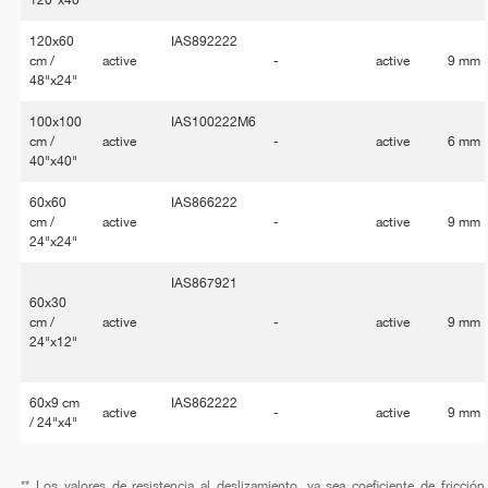
120x60
IAS892222
cm /
active
-
active
9 mm
48"x24"
100x100
IAS100222M6
cm /
active
-
active
6 mm
40"x40"
60x60
IAS866222
cm /
active
-
active
9 mm
24"x24"
IAS867921
60x30
cm /
active
-
active
9 mm
24"x12"
60x9 cm
IAS862222
active
-
active
9 mm
/ 24"x4"
** Los valores de resistencia al deslizamiento, ya sea coeficiente de fricción