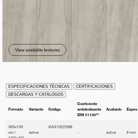
View available textures
ESPECIFICACIONES TÉCNICAS
CERTIFICACIONES
DESCARGAS Y CATÁLOGOS
Coeficiente
Formato
Variante
Código
antideslizante
Acabado
Espes
DIN 51130**
300x100
IAS310222M6
cm /
active
-
active
6 mm
120"x40"