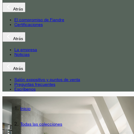
Atrás
El compromiso de Fiandre
Certificaciones
Atrás
La empresa
Noticias
Atrás
Salón expositivo y puntos de venta
Preguntas frecuentes
Escríbenos
Inicio
Todas las colecciones