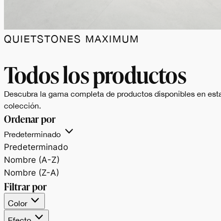
QUIETSTONES MAXIMUM
Cromie naturali e
Todos los productos
finiture tattili ideali
Descubra la gama completa de productos disponibles en est
colección.
per progetti di
Ordenar por
Predeterminado
sofisticata armonia.
Predeterminado
Nombre (A-Z)
Nombre (Z-A)
Filtrar por
Color
Efecto