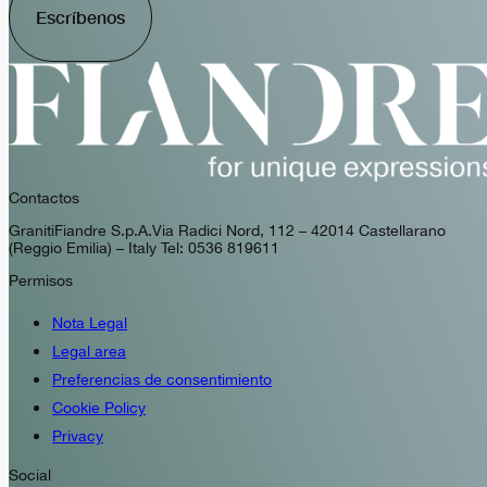
Escríbenos
Contactos
GranitiFiandre S.p.A. Via Radici Nord, 112 – 42014 Castellarano
(Reggio Emilia) – Italy Tel: 0536 819611
Permisos
Nota Legal
Legal area
Preferencias de consentimiento
Cookie Policy
Privacy
Social