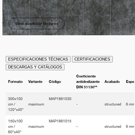
View available textures
ESPECIFICACIONES TÉCNICAS
CERTIFICACIONES
DESCARGAS Y CATÁLOGOS
Coeficiente
Formato
Variante
Código
antideslizante
Acabado
Espe
DIN 51130**
300x100
MAP1861030
cm /
maximum
-
structured
6 m
120"x40"
150x100
MAP1861015
cm /
maximum
-
structured
6 m
60"x40"