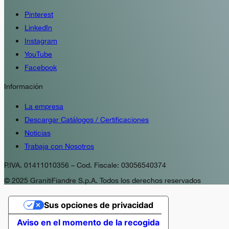
Pinterest
LinkedIn
Instagram
YouTube
Facebook
Información
La empresa
Descargar Catálogos / Certificaciones
Noticias
Trabaja con Nosotros
P.IVA. 01411010356 – Cod. Fiscale: 03056540374
© 2025 GranitiFiandre S.p.A. Todos los derechos reservados
Sus opciones de privacidad
Aviso en el momento de la recogida