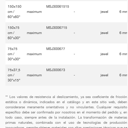
150x150
MSJ30061515
cm /
maximum
-
jewel
6 m
60"x60"
150x75
MSJ3006715
cm /
maximum
-
jewel
6 m
60"x30"
75x75
MSJ300677
cm /
maximum
-
jewel
6 m
30"x30"
75x37,5
MSJ300673
cm /
maximum
-
jewel
6 m
30"x15"
** Los valores de resistencia al deslizamiento, ya sea coeficiente de fricción
estática o dinámica, indicados en el catálogo y en este sitio web, deben
considerarse meramente orientativos y no vinculantes. Cualquier requisito
específico debe ser confirmado por nosotros en el momento del pedido y, en
todo caso, siempre antes de la instalación. La transformación de materias
primas naturales, combinada con el uso de tecnologías de producción
innovadoras, permite obtener materiales con altas prestaciones técnicas que se