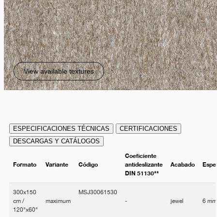
View available textures
ESPECIFICACIONES TÉCNICAS
CERTIFICACIONES
DESCARGAS Y CATÁLOGOS
Coeficiente
Formato
Variante
Código
antideslizante
Acabado
Espe
DIN 51130**
300x150
MSJ30061530
cm /
maximum
-
jewel
6 m
120"x60"