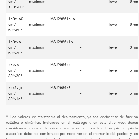
cm /
maximum
-
jewel
6 m
120"x60"
150x150
MSJ29861515
cm /
maximum
-
jewel
6 m
60"x60"
150x75
MSJ2986715
cm /
maximum
-
jewel
6 m
60"x30"
75x75
MSJ298677
cm /
maximum
-
jewel
6 m
30"x30"
75x37,5
MSJ298673
cm /
maximum
-
jewel
6 m
30"x15"
** Los valores de resistencia al deslizamiento, ya sea coeficiente de fricción
estática o dinámica, indicados en el catálogo y en este sitio web, deben
considerarse meramente orientativos y no vinculantes. Cualquier requisito
específico debe ser confirmado por nosotros en el momento del pedido y, en