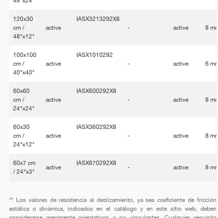
48"x24"
120x30
IASX3213292X8
cm /
active
-
active
8 m
48"x12"
100x100
IASX1010292
cm /
active
-
active
6 m
40"x40"
60x60
IASX600292X8
cm /
active
-
active
8 m
24"x24"
60x30
IASX360292X8
cm /
active
-
active
8 m
24"x12"
60x7 cm
IASX670292X8
active
-
active
8 m
/ 24"x3"
** Los valores de resistencia al deslizamiento, ya sea coeficiente de fricción
estática o dinámica, indicados en el catálogo y en este sitio web, deben
considerarse meramente orientativos y no vinculantes. Cualquier requisito