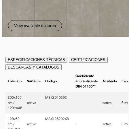
View available textures
ESPECIFICACIONES TÉCNICAS
CERTIFICACIONES
DESCARGAS Y CATÁLOGOS
Coeficiente
Formato
Variante
Código
antideslizante
Acabado
Esp
DIN 51130**
300x100
IASX3010292
cm /
active
-
active
6 m
120"x40"
120x60
IASX126292X8
cm /
active
-
active
8 m