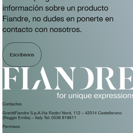
información sobre un producto
Fiandre, no dudes en ponerte en
contacto con nosotros.
Escríbenos
Contactos
GranitiFiandre S.p.A. Via Radici Nord, 112 – 42014 Castellarano
(Reggio Emilia) – Italy Tel: 0536 819611
Permisos