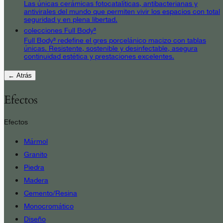
Las únicas cerámicas fotocatalíticas, antibacterianas y
antivirales del mundo que permiten vivir los espacios con total
seguridad y en plena libertad.
colecciones Full Body³
Full Body³ redefine el gres porcelánico macizo con tablas
únicas. Resistente, sostenible y desinfectable, asegura
continuidad estética y prestaciones excelentes.
← Atrás
Efectos
Efectos
Mármol
Granito
Piedra
Madera
Cemento/Resina
Monocromático
Diseño