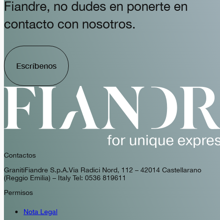
Fiandre, no dudes en ponerte en
contacto con nosotros.
Escríbenos
Contactos
GranitiFiandre S.p.A. Via Radici Nord, 112 – 42014 Castellarano
(Reggio Emilia) – Italy Tel: 0536 819611
Permisos
Nota Legal