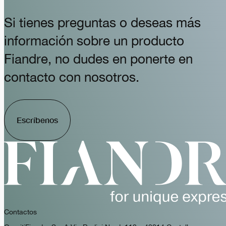
Si tienes preguntas o deseas más
información sobre un producto
Fiandre, no dudes en ponerte en
contacto con nosotros.
Escríbenos
Contactos