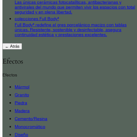
Las únicas cerámicas fotocatalíticas, antibacterianas y
antivirales del mundo que permiten vivir los espacios con total
seguridad y en plena libertad.
colecciones Full Body³
Full Body³ redefine el gres porcelánico macizo con tablas
únicas. Resistente, sostenible y desinfectable, asegura
continuidad estética y prestaciones excelentes.
← Atrás
Efectos
Efectos
Mármol
Granito
Piedra
Madera
Cemento/Resina
Monocromático
Diseño