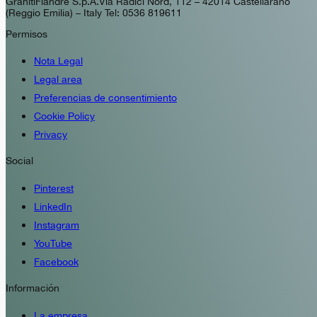
GranitiFiandre S.p.A. Via Radici Nord, 112 – 42014 Castellarano
(Reggio Emilia) – Italy Tel: 0536 819611
Permisos
Nota Legal
Legal area
Preferencias de consentimiento
Cookie Policy
Privacy
Social
Pinterest
LinkedIn
Instagram
YouTube
Facebook
Información
La empresa