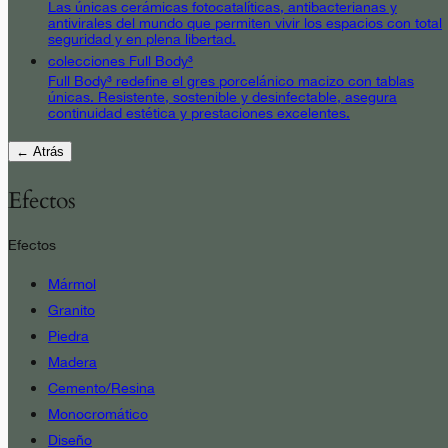
Las únicas cerámicas fotocatalíticas, antibacterianas y
antivirales del mundo que permiten vivir los espacios con total
seguridad y en plena libertad.
colecciones Full Body³
Full Body³ redefine el gres porcelánico macizo con tablas
únicas. Resistente, sostenible y desinfectable, asegura
continuidad estética y prestaciones excelentes.
← Atrás
Efectos
Efectos
Mármol
Granito
Piedra
Madera
Cemento/Resina
Monocromático
Diseño