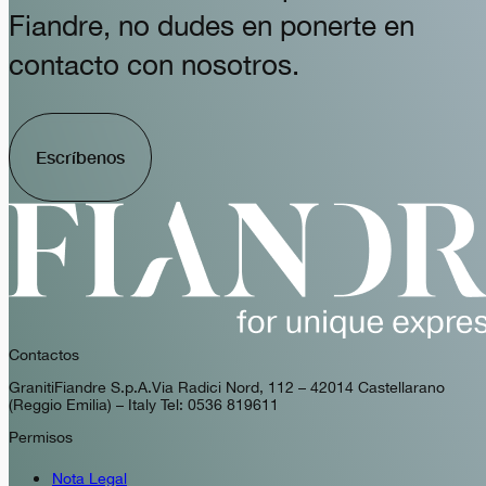
Fiandre, no dudes en ponerte en
contacto con nosotros.
Escríbenos
Contactos
GranitiFiandre S.p.A. Via Radici Nord, 112 – 42014 Castellarano
(Reggio Emilia) – Italy Tel: 0536 819611
Permisos
Nota Legal