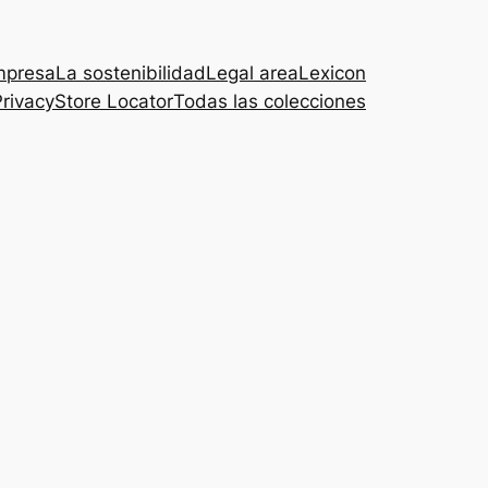
mpresa
La sostenibilidad
Legal area
Lexicon
Privacy
Store Locator
Todas las colecciones