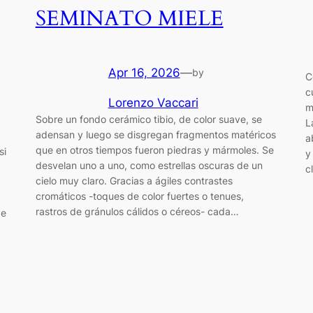
SEMINATO MIELE
Apr 16, 2026
—
by
C
c
Lorenzo Vaccari
m
Sobre un fondo cerámico tibio, de color suave, se
L
adensan y luego se disgregan fragmentos matéricos
a
que en otros tiempos fueron piedras y mármoles. Se
si
y
desvelan uno a uno, como estrellas oscuras de un
c
cielo muy claro. Gracias a ágiles contrastes
cromáticos -toques de color fuertes o tenues,
rastros de gránulos cálidos o céreos- cada…
de