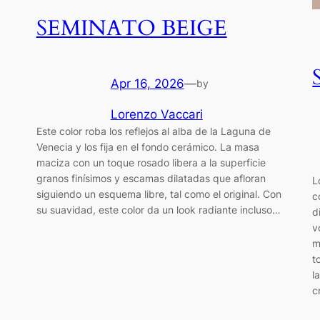
SEMINATO BEIGE
Apr 16, 2026
—
by
Lorenzo Vaccari
Este color roba los reflejos al alba de la Laguna de
Venecia y los fija en el fondo cerámico. La masa
maciza con un toque rosado libera a la superficie
granos finísimos y escamas dilatadas que afloran
L
siguiendo un esquema libre, tal como el original. Con
c
su suavidad, este color da un look radiante incluso…
d
v
m
t
l
c