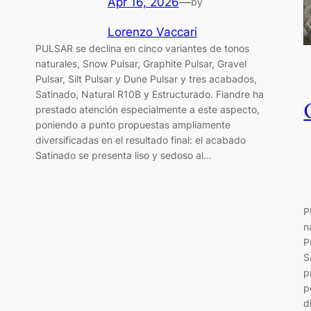
Apr 16, 2026
—
by
Lorenzo Vaccari
PULSAR se declina en cinco variantes de tonos
naturales, Snow Pulsar, Graphite Pulsar, Gravel
Pulsar, Silt Pulsar y Dune Pulsar y tres acabados,
Satinado, Natural R10B y Estructurado. Fiandre ha
prestado atención especialmente a este aspecto,
poniendo a punto propuestas ampliamente
diversificadas en el resultado final: el acabado
Satinado se presenta liso y sedoso al…
P
n
P
S
p
p
d