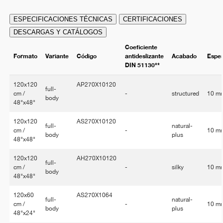
ESPECIFICACIONES TÉCNICAS
CERTIFICACIONES
DESCARGAS Y CATÁLOGOS
Coeficiente
Formato
Variante
Código
antideslizante
Acabado
Espe
DIN 51130**
120x120
AP270X10120
full-
cm /
-
structured
10 m
body
48"x48"
120x120
AS270X10120
full-
natural-
cm /
-
10 m
body
plus
48"x48"
120x120
AH270X10120
full-
cm /
-
silky
10 m
body
48"x48"
120x60
AS270X1064
full-
natural-
cm /
-
10 m
body
plus
48"x24"