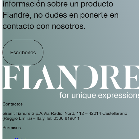
información sobre un producto
Fiandre, no dudes en ponerte en
contacto con nosotros.
Escríbenos
Contactos
GranitiFiandre S.p.A. Via Radici Nord, 112 – 42014 Castellarano
(Reggio Emilia) – Italy Tel: 0536 819611
Permisos