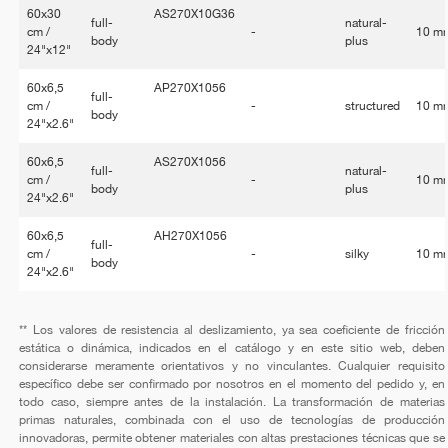
60x30
AS270X10G36
full-
natural-
cm /
-
10 m
body
plus
24"x12"
60x6,5
AP270X1056
full-
cm /
-
structured
10 m
body
24"x2.6"
60x6,5
AS270X1056
full-
natural-
cm /
-
10 m
body
plus
24"x2.6"
60x6,5
AH270X1056
full-
cm /
-
silky
10 m
body
24"x2.6"
** Los valores de resistencia al deslizamiento, ya sea coeficiente de fricción
estática o dinámica, indicados en el catálogo y en este sitio web, deben
considerarse meramente orientativos y no vinculantes. Cualquier requisito
específico debe ser confirmado por nosotros en el momento del pedido y, en
todo caso, siempre antes de la instalación. La transformación de materias
primas naturales, combinada con el uso de tecnologías de producción
innovadoras, permite obtener materiales con altas prestaciones técnicas que se