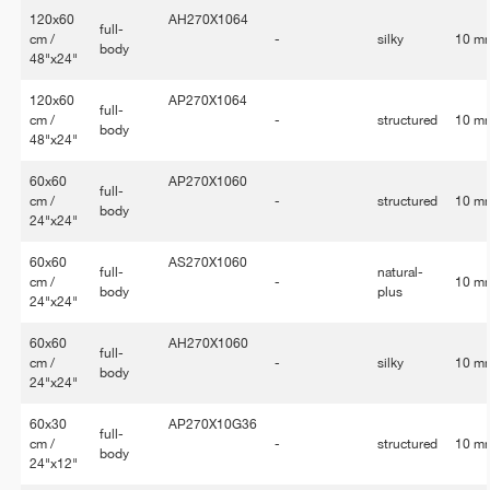
120x60
AH270X1064
full-
cm /
-
silky
10 m
body
48"x24"
120x60
AP270X1064
full-
cm /
-
structured
10 m
body
48"x24"
60x60
AP270X1060
full-
cm /
-
structured
10 m
body
24"x24"
60x60
AS270X1060
full-
natural-
cm /
-
10 m
body
plus
24"x24"
60x60
AH270X1060
full-
cm /
-
silky
10 m
body
24"x24"
60x30
AP270X10G36
full-
cm /
-
structured
10 m
body
24"x12"