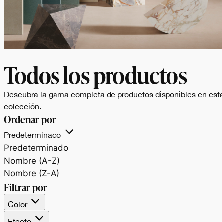
Todos los productos
Descubra la gama completa de productos disponibles en est
BALANCE
Un progetto di
colección.
Ordenar por
Predeterminado
superfici dalle finitur
Predeterminado
Nombre (A-Z)
materiche e tinte
Nombre (Z-A)
Filtrar por
piene, che unisce
Color
Efecto