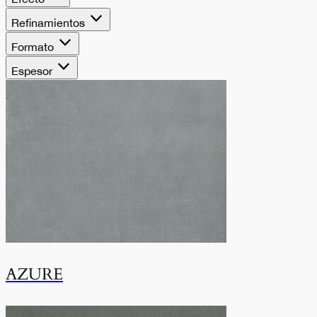
armonia e versatilità
Refinamientos
in formati classici ed
Formato
Espesor
extra-large.
AZURE