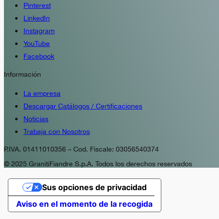
Pinterest
LinkedIn
Instagram
YouTube
Facebook
Información
La empresa
Descargar Catálogos / Certificaciones
Noticias
Trabaja con Nosotros
P.IVA. 01411010356 – Cod. Fiscale: 03056540374
© 2025 GranitiFiandre S.p.A. Todos los derechos reservados
Sus opciones de privacidad
Aviso en el momento de la recogida