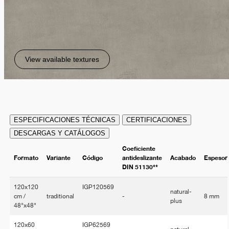
View available textures
ESPECIFICACIONES TÉCNICAS
CERTIFICACIONES
DESCARGAS Y CATÁLOGOS
Coeficiente
Formato
Variante
Código
antideslizante
Acabado
Espesor
DIN 51130**
120x120
IGP120569
natural-
cm /
traditional
-
8 mm
plus
48"x48"
120x60
IGP62569