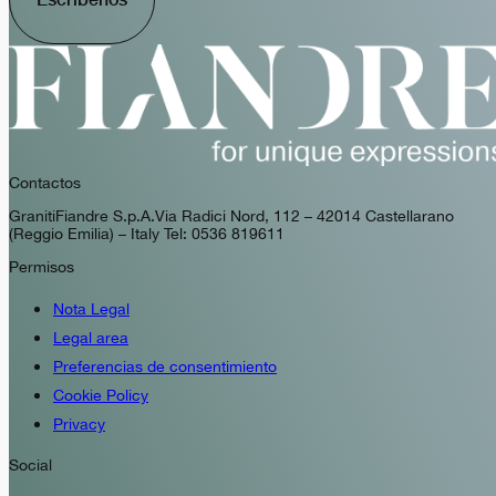
Contactos
GranitiFiandre S.p.A. Via Radici Nord, 112 – 42014 Castellarano
(Reggio Emilia) – Italy Tel: 0536 819611
Permisos
Nota Legal
Legal area
Preferencias de consentimiento
Cookie Policy
Privacy
Social