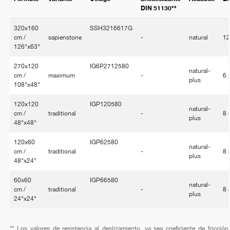
DIN 51130**
320x160
SSH3216617G
cm /
sapienstone
-
natural
1
126"x63"
270x120
IG6P2712580
natural-
cm /
maximum
-
6
plus
108"x48"
120x120
IGP120580
natural-
cm /
traditional
-
8
plus
48"x48"
120x60
IGP62580
natural-
cm /
traditional
-
8
plus
48"x24"
60x60
IGP66580
natural-
cm /
traditional
-
8
plus
24"x24"
** Los valores de resistencia al deslizamiento, ya sea coeficiente de fricción