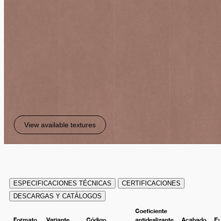
View available textures
ESPECIFICACIONES TÉCNICAS
CERTIFICACIONES
DESCARGAS Y CATÁLOGOS
Coeficiente
Formato
Variante
Código
antideslizante
Acabado
Es